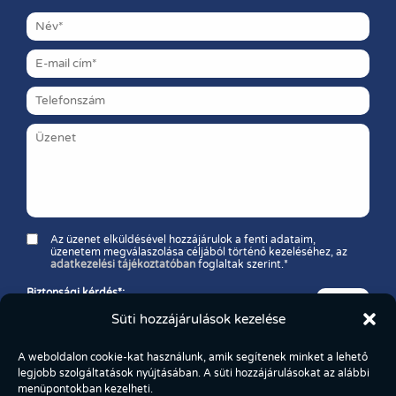
Az üzenet elküldésével hozzájárulok a fenti adataim,
üzenetem megválaszolása céljából történő kezeléséhez, az
adatkezelési tájékoztatóban
foglaltak szerint.*
Biztonsági kérdés*:
Melyik a nagyobb szám: 11 vagy 37?
Süti hozzájárulások kezelése
A weboldalon cookie-kat használunk, amik segítenek minket a lehető
legjobb szolgáltatások nyújtásában. A süti hozzájárulásokat az alábbi
menüpontokban kezelheti.