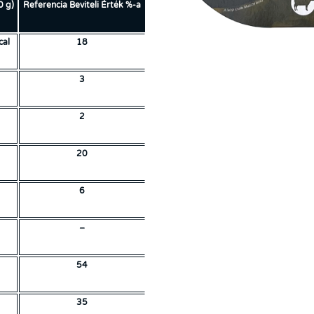
0 g)
Referencia Beviteli Érték %-a
al
18
3
2
20
6
–
54
35