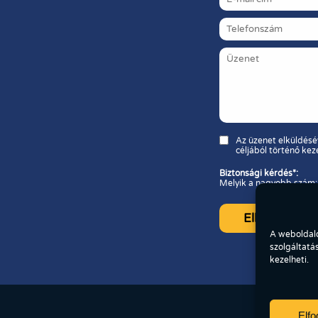
Az üzenet elküldésé
céljából történő kez
Biztonsági kérdés*:
Melyik a nagyobb szám:
A weboldalo
szolgáltatá
kezelheti.
Elf