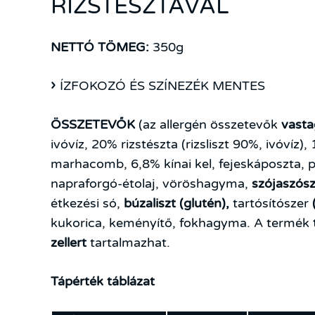
RIZSTÉSZTÁVAL
NETTÓ TÖMEG:
350g
ÍZFOKOZÓ ÉS SZÍNEZÉK MENTES
ÖSSZETEVŐK
(az allergén összetevők
vasta
ivóvíz, 20% rizstészta (rizsliszt 90%, ivóvíz)
marhacomb, 6,8% kínai kel, fejeskáposzta, 
napraforgó-étolaj, vöröshagyma,
szójaszós
étkezési só,
búzaliszt (glutén),
tartósítószer
kukorica, keményítő, fokhagyma. A termék
zellert
tartalmazhat.
Tápérték táblázat