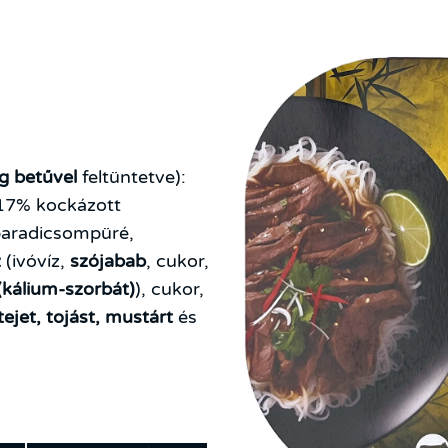
g betűvel
feltüntetve):
, 17% kockázott
paradicsompüré,
z
(ivóvíz,
szójabab
, cukor,
(kálium-szorbát)
), cukor,
tejet, tojást, mustárt
és