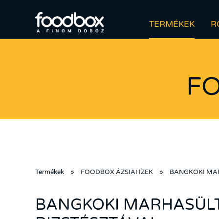
TERMÉKEK
R
FO
Termékek
»
FOODBOX ÁZSIAI ÍZEK
»
BANGKOKI MAR
BANGKOKI MARHASÜL