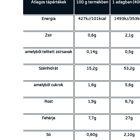
Átlagos tápértékek
100 g termékben
1 adagban (40
Energia
427kJ/101kcal
1493kJ/353kc
Zsír
0,6g
2,1g
amelyből telített zsírsavak
0,14g
0,5g
Szénhidrát
15,2g
53,2g
amelyből cukrok
1,6g
5,6g
Rost
1,9g
6,7g
Fehérje
7,7g
27g
Só
0,60g
2,10g