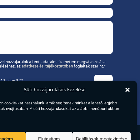
vel hozzájárulok a fenti adataim, üzenetem megválaszolása
eléséhez, az
adatkezelési tájékoztatóban
foglaltak szerint.*
 11 vagy 37?
Süti hozzájárulások kezelése
n cookie-kat használunk, amik segítenek minket a lehető legjobb
sok nyújtásában. A süti hozzájárulásokat az alábbi menüpontokban
ogadom
Elutasítom
Beállítások megtekintése