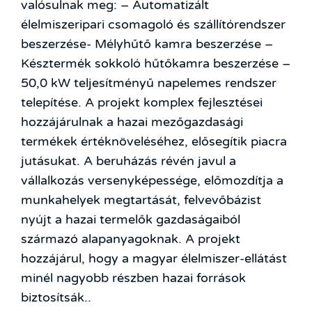
valósulnak meg: – Automatizált
élelmiszeripari csomagoló és szállítórendszer
beszerzése- Mélyhűtő kamra beszerzése –
Késztermék sokkoló hűtőkamra beszerzése –
50,0 kW teljesítményű napelemes rendszer
telepítése. A projekt komplex fejlesztései
hozzájárulnak a hazai mezőgazdasági
termékek értéknöveléséhez, elősegítik piacra
jutásukat. A beruházás révén javul a
vállalkozás versenyképessége, előmozdítja a
munkahelyek megtartását, felvevőbázist
nyújt a hazai termelők gazdaságaiból
származó alapanyagoknak. A projekt
hozzájárul, hogy a magyar élelmiszer-ellátást
minél nagyobb részben hazai források
biztosítsák..