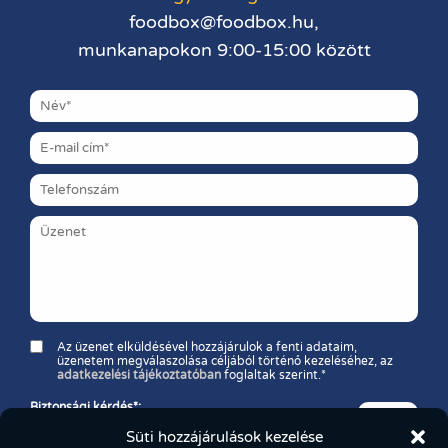
foodbox@foodbox.hu,
munkanapokon 9:00-15:00 között
Az üzenet elküldésével hozzájárulok a fenti adataim,
üzenetem megválaszolása céljából történő kezeléséhez, az
adatkezelési tájékoztatóban
foglaltak szerint.*
Biztonsági kérdés*:
Melyik a nagyobb szám: 11 vagy 37?
Süti hozzájárulások kezelése