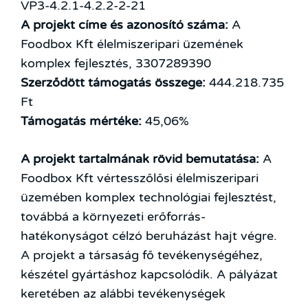
VP3-4.2.1-4.2.2-2-21
A projekt címe és azonosító száma:
A
Foodbox Kft élelmiszeripari üzemének
komplex fejlesztés, 3307289390
Szerződött támogatás összege:
444.218.735
Ft
Támogatás mértéke:
45,06%
A projekt tartalmának rövid bemutatása:
A
Foodbox Kft vértesszőlősi élelmiszeripari
üzemében komplex technológiai fejlesztést,
továbbá a környezeti erőforrás-
hatékonyságot célzó beruházást hajt végre.
A projekt a társaság fő tevékenységéhez,
készétel gyártáshoz kapcsolódik. A pályázat
keretében az alábbi tevékenységek