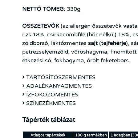
NETTÓ TÖMEG:
330g
ÖSSZETEVŐK
(az allergén összetevők
vasta
rizs 18%, csirkecombfilé (bőr nélkül) 18%, 
zöldborsó, laktózmentes
sajt
(
tejfehérje
), s
petrezselyemzöld, vöröshagyma, finomított 
étkezési só, fokhagyma, őrölt feketebors.
TARTÓSÍTÓSZERMENTES
ADALÉKANYAGMENTES
ÍZFOKOZÓMENTES
SZÍNEZÉKMENTES
Tápérték táblázat
Átlagos tápértékek
100 g termékben
1 adagban (33