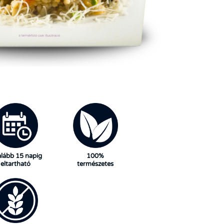
alább 15 napig
100%
eltartható
természetes