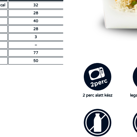
cal
32
28
40
28
3
–
77
50
2 perc alatt kész
leg