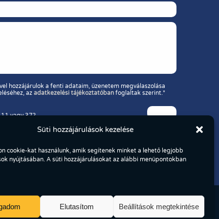
vel hozzájárulok a fenti adataim, üzenetem megválaszolása
eléséhez, az
adatkezelési tájékoztatóban
foglaltak szerint.*
 11 vagy 37?
Süti hozzájárulások kezelése
n cookie-kat használunk, amik segítenek minket a lehető legjobb
sok nyújtásában. A süti hozzájárulásokat az alábbi menüpontokban
ogadom
Elutasítom
Beállítások megtekintése
Süti beállítások
Adatkezelési Tájékoztató