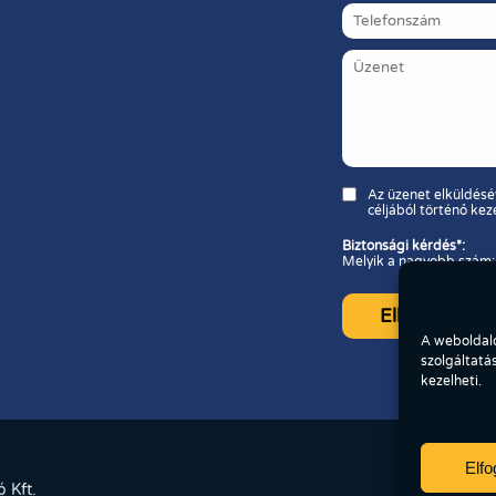
Az üzenet elküldésé
céljából történő kez
Biztonsági kérdés*:
Melyik a nagyobb szám:
A weboldalo
szolgáltatá
kezelheti.
Elf
 Kft.