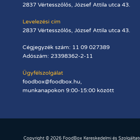
2837 Vértesszőlős, József Attila utca 43.
Levelezési cím
2837 Vértesszőlős, József Attila utca 43.
Cégjegyzék szám: 11 09 027389
Adószám: 23398362-2-11
Ügyfélszolgálat
foodbox@foodbox.hu,
munkanapokon 9:00-15:00 között
Copyright © 2026 FoodBox Kereskedelmi és Szolgáltató