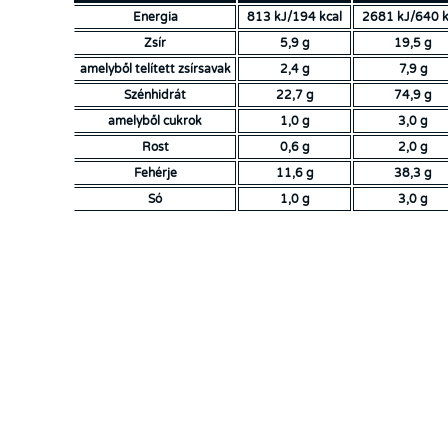
Energia
813 kJ/194 kcal
2681 kJ/640 k
Zsír
5,9 g
19,5 g
amelyből telített zsírsavak
2,4 g
7,9 g
Szénhidrát
22,7 g
74,9 g
amelyből cukrok
1,0 g
3,0 g
Rost
0,6 g
2,0 g
Fehérje
11,6 g
38,3 g
Só
1,0 g
3,0 g