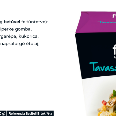
g betűvel
feltüntetve):
csiperke gomba,
árgarépa, kukorica,
napraforgó étolaj,
0 g)
Referencia Beviteli Érték %-a