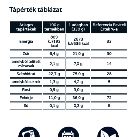
Tápérték táblázat
Átlagos
100 g
1 adagban
Referencia Beviteli
tápértékek
termékben
(330 g)
Érték %-a
809
2673
Energia
kJ/193
32
kJ/638 kcal
kcal
Zsír
6,4 g
21,0 g
30
amelyből telített
2,1 g
7,0 g
14
zsírsavak
Szénhidrát
22,7 g
75,0 g
28
amelyből cukrok
1,3 g
4,2 g
5
Rost
0,9 g
3,0 g
–
Fehérje
11,0 g
36,0 g
72
Só
0,1 g
0,3 g
5