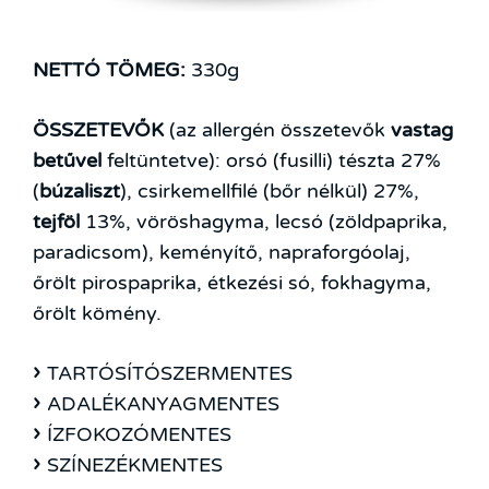
NETTÓ TÖMEG:
330g
ÖSSZETEVŐK
(az allergén összetevők
vastag
betűvel
feltüntetve): orsó (fusilli) tészta 27%
(
búzaliszt
), csirkemellfilé (bőr nélkül) 27%,
tejföl
13%, vöröshagyma, lecsó (zöldpaprika,
paradicsom), keményítő, napraforgóolaj,
őrölt pirospaprika, étkezési só, fokhagyma,
őrölt kömény.
TARTÓSÍTÓSZERMENTES
ADALÉKANYAGMENTES
ÍZFOKOZÓMENTES
SZÍNEZÉKMENTES