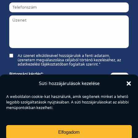
Az üzenet elküldésével hozzájárulok a fenti adataim,
üzenetem megválaszolása céljából történő kezeléséhez, az
adatkezelési tájékoztatóban
foglaltak szerint.*
Biztonsági kérdés*:
Melyik a nagyobb szám: 11 vagy 37?
Süti hozzájárulások kezelése
A weboldalon cookie-kat használunk, amik segítenek minket a lehető
legjobb szolgáltatások nyújtásában. A süti hozzájárulásokat az alábbi
menüpontokban kezelheti.
Elfogadom
Copyright © 2026 FoodBox Kereskedelmi és