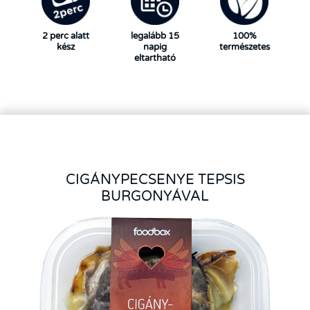
2 perc alatt
legalább 15
100%
kész
napig
természetes
eltartható
CIGÁNYPECSENYE TEPSIS
BURGONYÁVAL