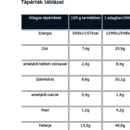
Tápérték táblázat
Átlagos tápértékek
100 g termékben
1 adagban (40
Energia
656kJ/157kcal
2295kJ/548kc
Zsír
7,4g
25,9g
amelyből telített zsírsavak
2,4g
8,4g
Szénhidrát
8,6g
30,1g
amelyből cukrok
0,4g
1,4g
Rost
1,2g
4,2g
Fehérje
13,3g
46,6g