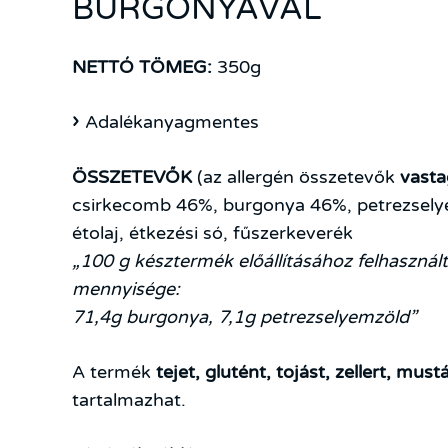
BURGONYÁVAL
NETTÓ TÖMEG:
350g
Adalékanyagmentes
ÖSSZETEVŐK
(az allergén összetevők
vasta
csirkecomb 46%, burgonya 46%, petrezsely
étolaj, étkezési só, fűszerkeverék
„100 g késztermék előállításához felhasznál
mennyisége:
71,4g burgonya, 7,1g petrezselyemzöld”
A termék
tejet
,
glutént
, tojást,
zellert
,
mustá
tartalmazhat.