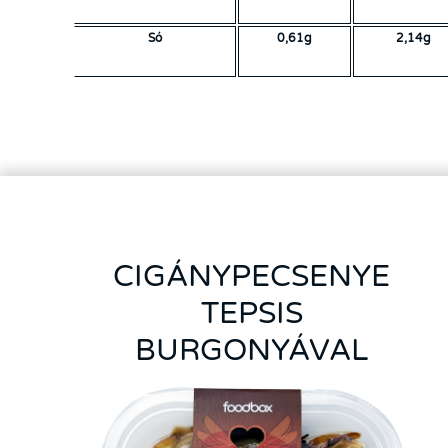
Só
0,61g
2,14g
CIGÁNYPECSENYE
TEPSIS
BURGONYÁVAL