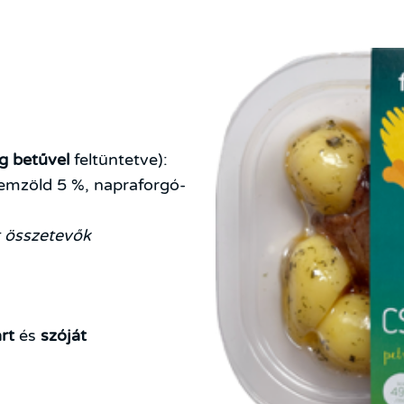
g betűvel
feltüntetve):
emzöld 5 %, napraforgó-
t összetevők
rt
és
szóját