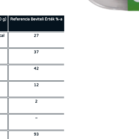
0 g)
Referencia Beviteli Érték %-a
al
27
37
42
12
2
–
93