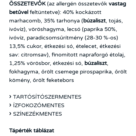
ÖSSZETEVŐK
(az allergén összetevők
vastag
betűvel
feltüntetve): 40% kockázott
marhacomb, 35% tarhonya (
búzaliszt
, tojás,
ivóvíz), vöröshagyma, lecsó (paprika 50%,
ivóvíz, paradicsomsűrítmény (28-30 %-os)
13,5% cukor, étkezési só, ételecet, étkezési
sav: citromsav), finomított napraforgó étolaj,
1,25% vörösbor, étkezési só,
búzaliszt
,
fokhagyma, őrölt csemege pirospaprika, őrölt
kömény, őrölt feketebors
TARTÓSÍTÓSZERMENTES
ÍZFOKOZÓMENTES
SZÍNEZÉKMENTES
Tápérték táblázat