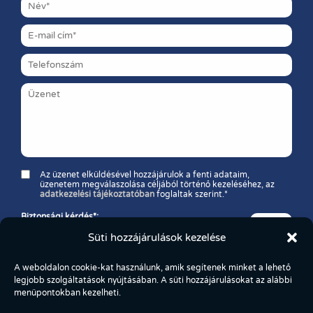
Az üzenet elküldésével hozzájárulok a fenti adataim,
üzenetem megválaszolása céljából történő kezeléséhez, az
adatkezelési tájékoztatóban
foglaltak szerint.*
Biztonsági kérdés*:
Melyik a nagyobb szám: 11 vagy 37?
Süti hozzájárulások kezelése
A weboldalon cookie-kat használunk, amik segítenek minket a lehető
legjobb szolgáltatások nyújtásában. A süti hozzájárulásokat az alábbi
menüpontokban kezelheti.