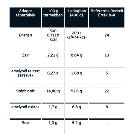
Átlagos
100 g
1 adagban
Referencia Beviteli
tápértékek
termékben
(400 g)
Érték %-a
500
2001
Energia
kJ/118
24
kJ/474 kcal
kcal
Zsír
2,21 g
8,84 g
13
amelyből telített
0,27 g
1,08 g
5
zsírsavak
Szénhidrát
14,40 g
57,6 g
22
amelyből cukrok
1,7 g
6,8 g
8
Rost
1,3 g
5,2 g
–