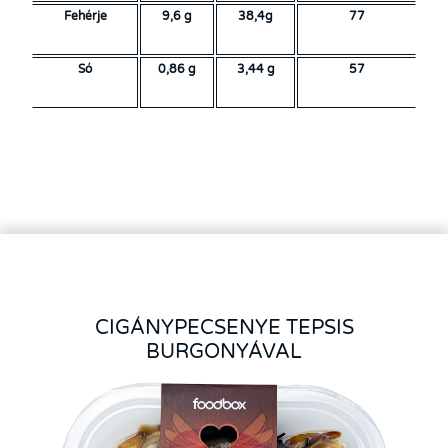
Fehérje
9,6 g
38,4g
77
Só
0,86 g
3,44 g
57
CIGÁNYPECSENYE TEPSIS
BURGONYÁVAL